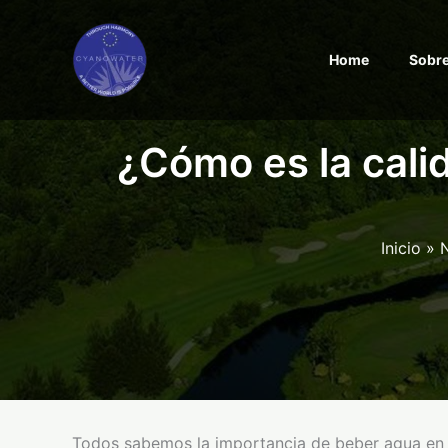
Ir
al
Home
Sobre
contenido
¿Cómo es la cali
Inicio
N
Todos sabemos la importancia de beber agua en n