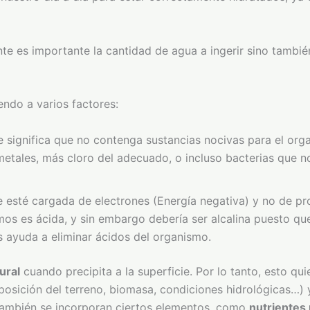
e es importante la cantidad de agua a ingerir sino tambi
endo a varios factores:
ue significa que no contenga sustancias nocivas para el or
tales, más cloro del adecuado, o incluso bacterias que no
ue esté cargada de electrones (Energía negativa) y no de pr
os es ácida, y sin embargo debería ser alcalina puesto q
s ayuda a eliminar ácidos del organismo.
ural
cuando precipita a la superficie. Por lo tanto, esto q
sición del terreno, biomasa, condiciones hidrológicas…) y 
 también se incorporan ciertos elementos, como
nutrientes