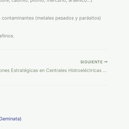
obre, cadmio, plomo, mercurio, arsénico…)
 contaminantes (metales pesados y parásitos)
añinos.
SIGUIENTE
Colaboraciones Estratégicas en Centrales Hidroeléctricas Proyectos de colaboración y estudios en desarrollo actuales