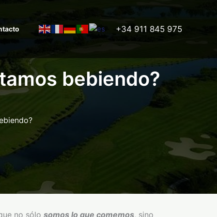
+34 911 845 975
tacto
estamos bebiendo?
bebiendo?
 que no sólo
somos lo que comemos
, sino